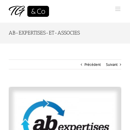
Skip
to
content
AB-EXPERTISES-ET-ASSOCIES
Précédent
Suivant
View
Larger
Image