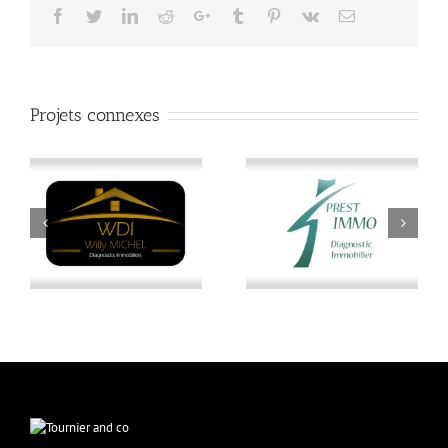
Facebook
Twitter
LinkedIn
Reddit
Google+
Tumblr
Pinterest
Vk
Email
Projets connexes