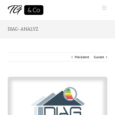
Skip
to
content
DIAG-ANALYZ
Précédent
Suivant
View
Larger
Image