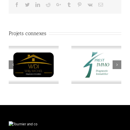
Facebook
Twitter
LinkedIn
Reddit
Google+
Tumblr
Pinterest
Vk
Email
Projets connexes