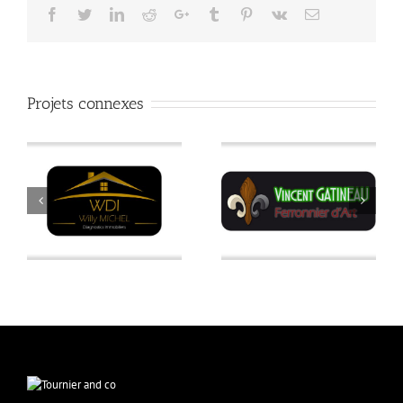
Facebook
Twitter
LinkedIn
Reddit
Google+
Tumblr
Pinterest
Vk
Email
Projets connexes