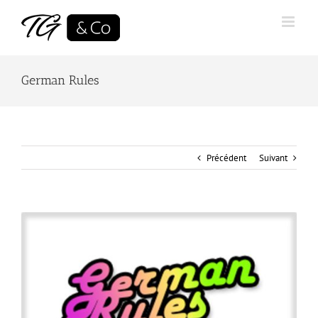
Skip
to
content
German Rules
Précédent
Suivant
View
Larger
Image