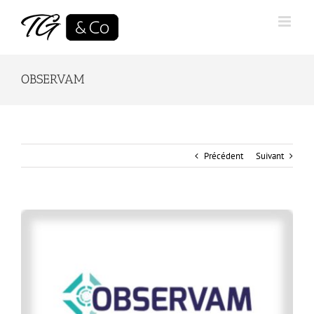
Skip
to
content
OBSERVAM
Précédent
Suivant
View
Larger
Image