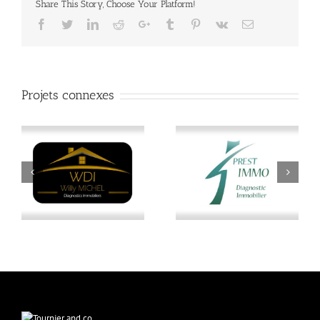
Share This Story, Choose Your Platform!
Facebook
Twitter
LinkedIn
Reddit
Google+
Tumblr
Pinterest
Vk
Email
Projets connexes