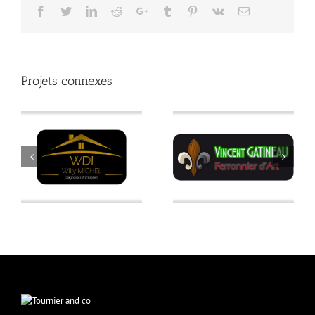
Facebook
Twitter
LinkedIn
Reddit
Google+
Tumblr
Pinterest
Vk
Email
Projets connexes